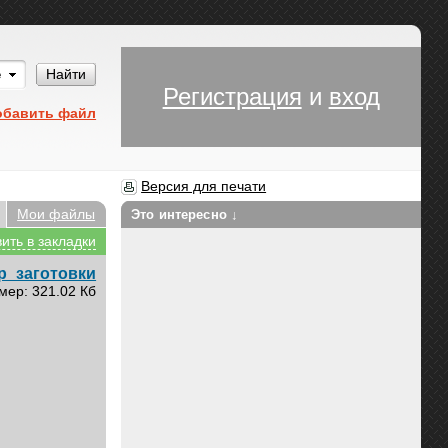
Им
Найти
Регистрация
и
вход
обавить файл
Версия для печати
Мои файлы
Это интересно ↓
ить в закладки
р_заготовки
мер: 321.02 Кб