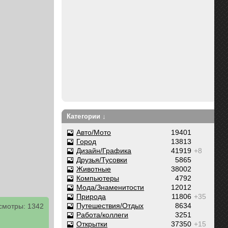
Категории ↓
Авто/Мото
19401
Город
13813
Дизайн/Графика
41919
+8
Друзья/Тусовки
5865
Животные
38002
Компьютеры
4792
Мода/Знаменитости
12012
Природа
11806
+35
Путешествия/Отдых
8634
смотры: 1342
Работа/коллеги
3251
Открытки
37350
+15