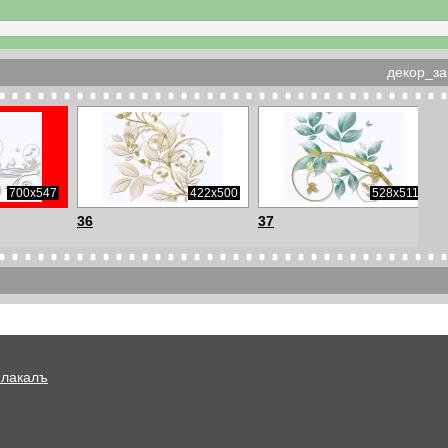
декор_за
700x547
422x500
528x511
36
37
503x500
737x562
669x568
1_1
2
Плакалъ