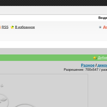
RSS
В избранное
Д
Добав
Разное
/
деко
Разрешение: 700x547 / раз