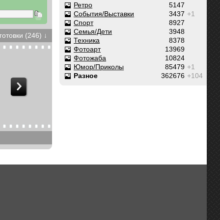
Ретро
5147
События/Выставки
3437
+1
Спорт
8927
Семья/Дети
3948
готовки (246) ↓
Техника
8378
Фотоарт
13969
Фотожаба
10824
Юмор/Приколы
85479
+1
Разное
362676
+104