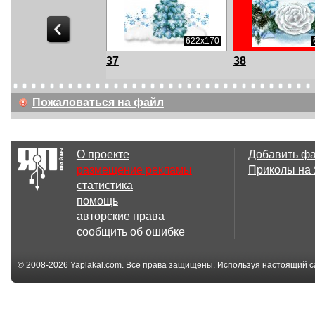
782x235
622x170
37
38
Пожаловаться на файл
О проекте
Добавить ф
размещение рекламы
Приколы на
статистика
помощь
авторские права
сообщить об ошибке
© 2008-2026
Yaplakal.com
. Все права защищены. Используя настоящий с
соглашения
.