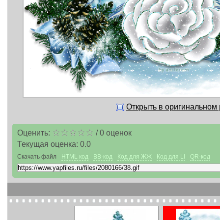
Открыть в оригинальном
Оценить:
/
0
оценок
Текущая оценка:
0.0
Скачать файл
HTML код
BB-код
Код для ЖЖ
Код для LI
QR-код