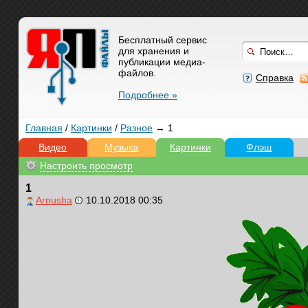
Бесплатный сервис
для хранения и
публикации медиа-
файлов.
Справка
Подробнее »
Главная
/
Картинки
/
Разное
→ 1
Видео
Музыка
Картинки
Флэш
Настроить просмотр
1
Arnusha
10.10.2018 00:35