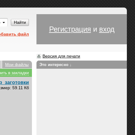
Им
Найти
Регистрация
и
вход
обавить файл
Версия для печати
Мои файлы
Это интересно ↓
ить в закладки
р_заготовки
змер: 59.11 Кб