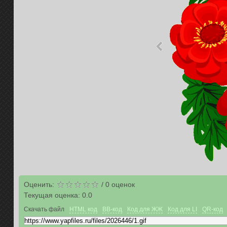
Оценить:
/
0
оценок
Текущая оценка:
0.0
Скачать файл
HTML код
BB-код
Код для ЖЖ
Код для LI
QR-код