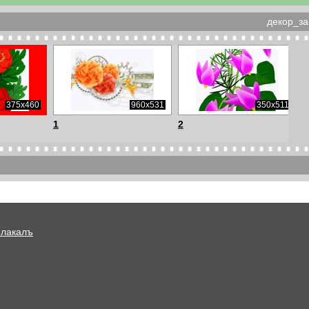
декор_за
375x460
960x531
350x511
1
2
1280x845
800x477
600x326
57
59
Плакалъ
200x140
580x177
600x221