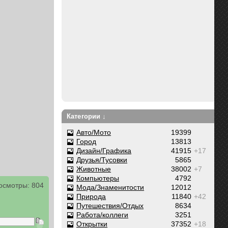
Категории ↓
Авто/Мото
19399
Город
13813
Дизайн/Графика
41915
+17
Друзья/Тусовки
5865
Животные
38002
+7
Компьютеры
4792
осмотры: 804
Мода/Знаменитости
12012
Природа
11840
+42
Путешествия/Отдых
8634
Работа/коллеги
3251
Открытки
37352
+18