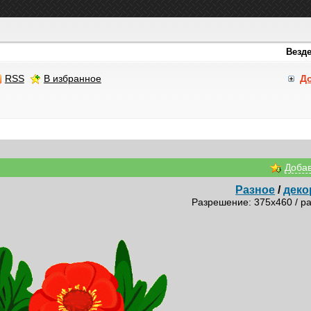
RSS
В избранное
Д
Добав
Разное
/
деко
Разрешение: 375x460 / ра