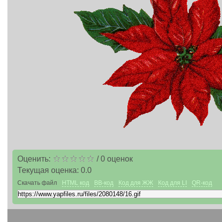
Оценить:
/
0
оценок
Текущая оценка:
0.0
Скачать файл
HTML код
BB-код
Код для ЖЖ
Код для LI
QR-код