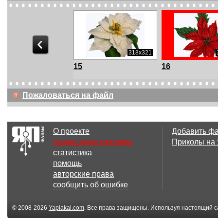
800x800
318x321
15
16
Пожаловаться на файл
О проекте
Добавить ф
размещение рекламы
Приколы на
статистика
помощь
авторские права
сообщить об ошибке
© 2008-2026
Yaplakal.com
. Все права защищены. Используя настоящий с