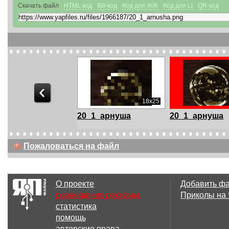
Скачать файл
HTML код
BB-код
Код для ЖЖ
Код для LI
QR-код
140x213
18x25
2
20_1_арнуша
20_1_арнуша
Пожаловаться на файл
600x749
587x537
О проекте
Добавить ф
46
47
размещение рекламы
Приколы на
статистика
помощь
авторские права