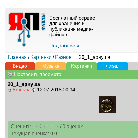
Бесплатный сервис
для хранения и
публикации медиа-
файлов.
Подробнее »
Главная
/
Картинки
/
Разное
→ 20_1_арнуша
Видео
Музыка
Картинки
Флэш
Настроить просмотр
20_1_арнуша
Arnusha
12.07.2018 00:34
Оценить:
/
0
оценок
Текущая оценка:
0.0