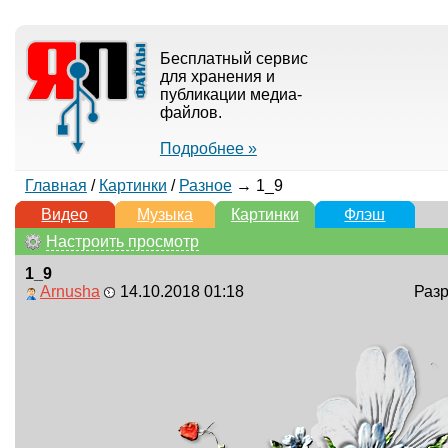
Бесплатный сервис
для хранения и
публикации медиа-
файлов.
Подробнее »
Главная
/
Картинки
/
Разное
→ 1_9
Видео
Музыка
Картинки
Флэш
Настроить просмотр
1_9
Arnusha
14.10.2018 01:18
Разр