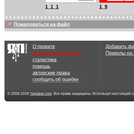
1_1_1
1_9
Пожаловаться на файл
800x600
600x800
О проекте
Добавить ф
2
3
размещение рекламы
Приколы на
статистика
помощь
авторские права
сообщить об ошибке
© 2008-2026
Yaplakal.com
. Все права защищены. Используя настоящий с
соглашения
.