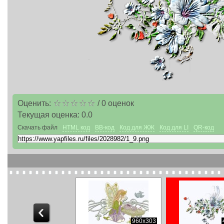
Оценить:
/
0
оценок
Текущая оценка:
0.0
Скачать файл
HTML код
BB-код
Код для ЖЖ
Код для LI
QR-код
960x480
960x303