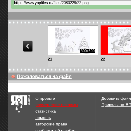
800x600
800x600
21
22
Пожаловаться на файл
О проекте
Добавить файл
размещение рекламы
Приколы на Я
статистика
помощь
авторские права
сообщить об ошибке