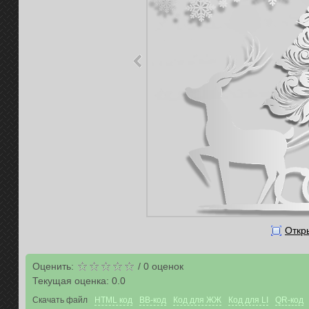
Откр
Оценить:
/
0
оценок
Текущая оценка:
0.0
Скачать файл
HTML код
BB-код
Код для ЖЖ
Код для LI
QR-код