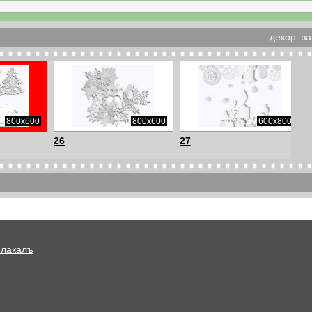
декор_за
800x600
800x600
600x800
26
27
Плакалъ