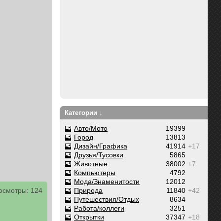
Категории ↓
Авто/Мото
19399
Город
13813
Дизайн/Графика
41914
+17
Друзья/Тусовки
5865
Животные
38002
+7
Компьютеры
4792
Мода/Знаменитости
12012
Природа
11840
+42
осмотры: 124
Путешествия/Отдых
8634
Работа/коллеги
3251
Открытки
37347
+18