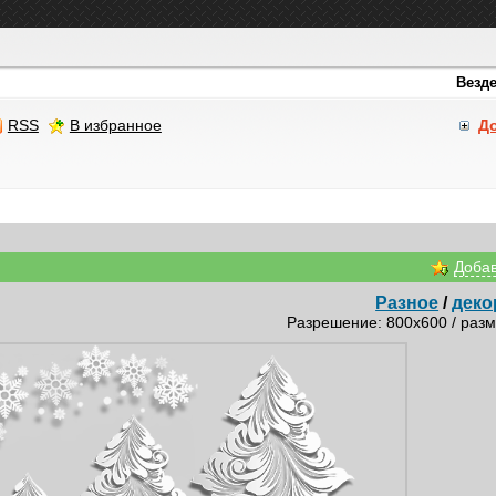
RSS
В избранное
Д
Добав
Разное
/
деко
Разрешение: 800x600 / разм