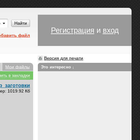
Им
Найти
Регистрация
и
вход
обавить файл
Версия для печати
Мои файлы
Это интересно ↓
ить в закладки
р_заготовки
ер: 1019.92 Кб