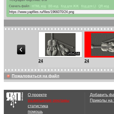
Скачать файл
HTML код
BB-код
Код для ЖЖ
Код для LI
QR-код
177x508
145x158
24
24
Пожаловаться на файл
375x460
960x531
О проекте
Добавить ф
1
2
размещение рекламы
Приколы на
статистика
помощь