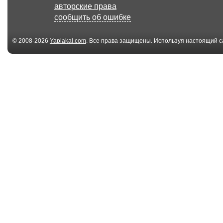
авторские права
сообщить об ошибке
600x700
373x600
22
23
© 2008-2026
Yaplakal.com
. Все права защищены. Используя настоящий с
соглашения
.
800x477
600x326
59
58
532x440
446x550
1_1
34